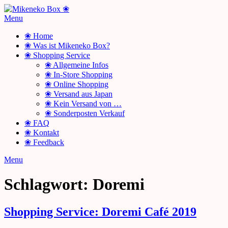
Skip
to
Menu
content
❀ Home
❀ Was ist Mikeneko Box?
❀ Shopping Service
❀ Allgemeine Infos
❀ In-Store Shopping
❀ Online Shopping
❀ Versand aus Japan
❀ Kein Versand von …
❀ Sonderposten Verkauf
❀ FAQ
❀ Kontakt
❀ Feedback
Menu
Schlagwort:
Doremi
Shopping Service: Doremi Café 2019