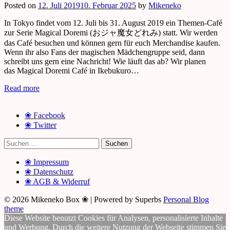
Posted on
12. Juli 2019
10. Februar 2025
by
Mikeneko
In Tokyo findet vom 12. Juli bis 31. August 2019 ein Themen-Café
zur Serie Magical Doremi (おジャ魔女どれみ) statt. Wir werden
das Café besuchen und können gern für euch Merchandise kaufen.
Wenn ihr also Fans der magischen Mädchengruppe seid, dann
schreibt uns gern eine Nachricht! Wie läuft das ab? Wir planen
das Magical Doremi Café in Ikebukuro…
Read more
❀ Facebook
❀ Twitter
Suchen
nach:
❀ Impressum
❀ Datenschutz
❀ AGB & Widerruf
© 2026 Mikeneko Box ❀
| Powered by Superbs
Personal Blog
theme
Diese Website benutzt Cookies für Analysen, personalisierte Inhalte
und Werbung. Durch die weitere Nutzung der Webseite stimmen Sie