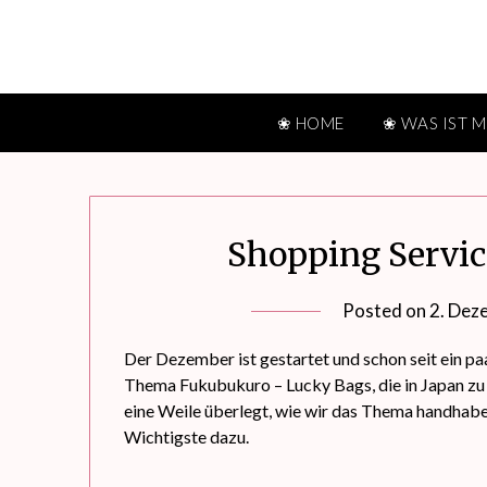
Skip
to
content
❀ HOME
❀ WAS IST 
Shopping Servic
Posted on
2. Dez
Der Dezember ist gestartet und schon seit ein
Thema Fukubukuro – Lucky Bags, die in Japan zu 
eine Weile überlegt, wie wir das Thema handhaben
Wichtigste dazu.