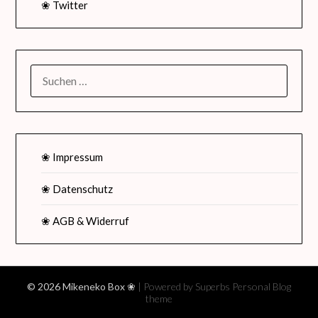
❀ Twitter
SUCHEN
NACH:
❀ Impressum
❀ Datenschutz
❀ AGB & Widerruf
© 2026 Mikeneko Box ❀
| Powered by Superbs
Personal Blog
theme