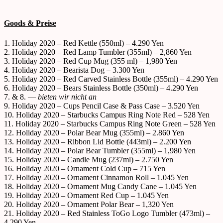
Goods & Preise
1. Holiday 2020 – Red Kettle (550ml) – 4.290 Yen
2. Holiday 2020 – Red Lamp Tumbler (355ml) – 2,860 Yen
3. Holiday 2020 – Red Cup Mug (355 ml) – 1,980 Yen
4. Holiday 2020 – Bearista Dog – 3.300 Yen
5. Holiday 2020 – Red Carved Stainless Bottle (355ml) – 4.290 Yen
6. Holiday 2020 – Bears Stainless Bottle (350ml) – 4.290 Yen
7. & 8. —
bieten wir nicht an
9. Holiday 2020 – Cups Pencil Case & Pass Case – 3.520 Yen
10. Holiday 2020 – Starbucks Campus Ring Note Red – 528 Yen
11. Holiday 2020 – Starbucks Campus Ring Note Green – 528 Yen
12. Holiday 2020 – Polar Bear Mug (355ml) – 2.860 Yen
13. Holiday 2020 – Ribbon Lid Bottle (443ml) – 2.200 Yen
14. Holiday 2020 – Polar Bear Tumbler (355ml) – 1,980 Yen
15. Holiday 2020 – Candle Mug (237ml) – 2.750 Yen
16. Holiday 2020 – Ornament Cold Cup – 715 Yen
17. Holiday 2020 – Ornament Cinnamon Roll – 1.045 Yen
18. Holiday 2020 – Ornament Mug Candy Cane – 1.045 Yen
19. Holiday 2020 – Ornament Red Cup – 1.045 Yen
20. Holiday 2020 – Ornament Polar Bear – 1,320 Yen
21. Holiday 2020 – Red Stainless ToGo Logo Tumbler (473ml) –
4.290 Yen