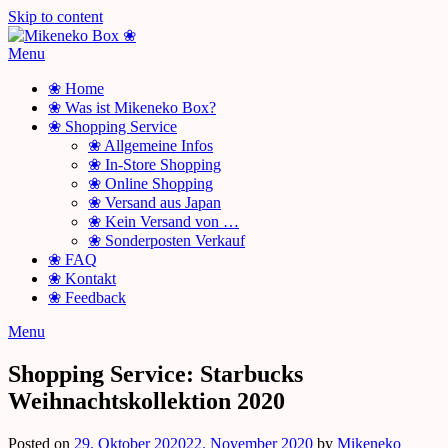
Skip to content
Menu
❀ Home
❀ Was ist Mikeneko Box?
❀ Shopping Service
❀ Allgemeine Infos
❀ In-Store Shopping
❀ Online Shopping
❀ Versand aus Japan
❀ Kein Versand von …
❀ Sonderposten Verkauf
❀ FAQ
❀ Kontakt
❀ Feedback
Menu
Shopping Service: Starbucks
Weihnachtskollektion 2020
Posted on
29. Oktober 2020
22. November 2020
by
Mikeneko